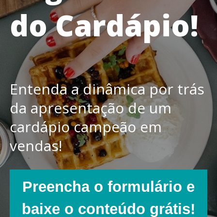
do Cardápio!
Entenda a dinâmica por trás
da apresentação de um
cardápio campeão em
vendas!
Preencha o formulário e
baixe o conteúdo grátis!